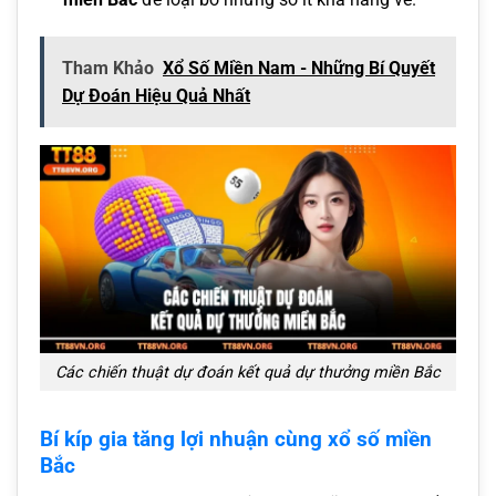
Tham Khảo
Xổ Số Miền Nam - Những Bí Quyết
Dự Đoán Hiệu Quả Nhất
Các chiến thuật dự đoán kết quả dự thưởng miền Bắc
Bí kíp gia tăng lợi nhuận cùng xổ số miền
Bắc