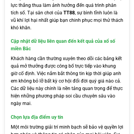
lực thắng thua làm ảnh hưởng đến quá trình phân
tích số. Tại sân chơi của
TT88
, sự bình tĩnh luôn là
vũ khí lợi hại nhất giúp bạn chinh phục mọi thử thách
khó khăn.
Cập nhật dữ liệu liên quan đến kết quả của xổ số
miền Bắc
Khách hàng cần thường xuyên theo dõi các bảng kết
quả mở thưởng được công bố trực tiếp vào khung
giờ cố định. Việc nắm bắt thông tin kịp thời giúp anh
em không bỏ lỡ bất kỳ cơ hội đổi đời quý giá nào cả.
Các dữ liệu này chính là nền tảng quan trọng để thực
hiện những phương pháp soi cầu chuyên sâu vào
ngày mai.
Chọn lựa địa điểm uy tín
Một môi trường giải trí minh bạch sẽ bảo vệ quyền lợi