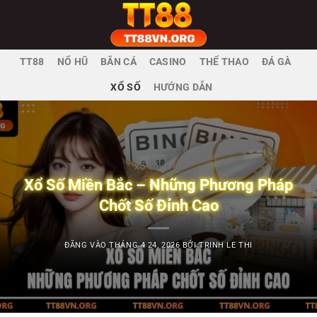
Bỏ
qua
nội
dung
TT88
NỔ HŨ
BẮN CÁ
CASINO
THỂ THAO
ĐÁ GÀ
XỔ SỐ
HƯỚNG DẪN
XỔ SỐ TT88
Xổ Số Miền Bắc – Những Phương Pháp
Chốt Số Đỉnh Cao
ĐĂNG VÀO
THÁNG 4 24, 2026
BỞI
TRINH LE THI