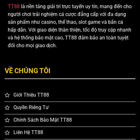
TT88
là nền tảng giải trí trực tuyến uy tín, mang đến cho
người chơi trải nghiệm cá cược đẳng cấp với đa dạng
sản phẩm như casino, thể thao, slot game và bắn cá
hấp dẫn. Với giao diện thân thiện, tốc độ truy cập nhanh
và hệ thống bảo mật cao, TT88 đảm bảo an toàn tuyệt
đối cho mọi giao dịch.
VỀ CHÚNG TÔI
Giới Thiệu TT88
Quyền Riêng Tư
Chính Sách Bảo Mật TT88
Liên Hệ TT88