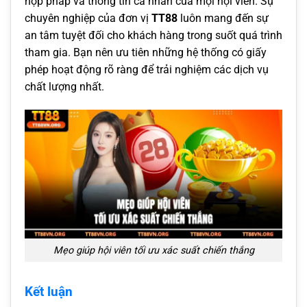
hợp pháp và thông tin cá nhân của mọi hội viên. Sự
chuyên nghiệp của đơn vị
TT88
luôn mang đến sự
an tâm tuyệt đối cho khách hàng trong suốt quá trình
tham gia. Bạn nên ưu tiên những hệ thống có giấy
phép hoạt động rõ ràng để trải nghiệm các dịch vụ
chất lượng nhất.
Mẹo giúp hội viên tối ưu xác suất chiến thắng
Kết luận