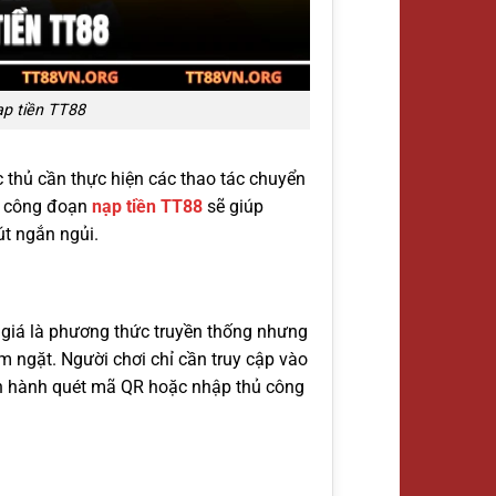
ạp tiền TT88
 thủ cần thực hiện các thao tác chuyển
ng công đoạn
nạp tiền TT88
sẽ giúp
út ngắn ngủi.
 giá là phương thức truyền thống nhưng
 ngặt. Người chơi chỉ cần truy cập vào
iến hành quét mã QR hoặc nhập thủ công