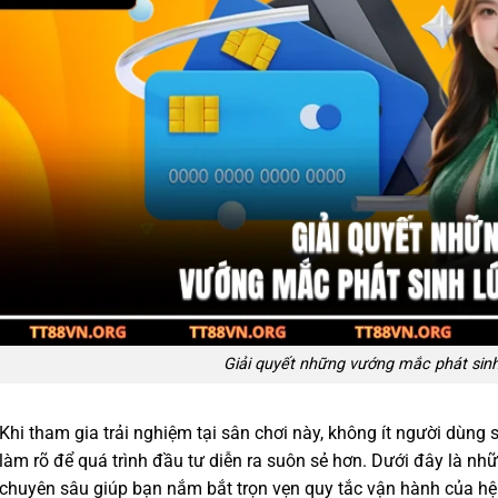
Giải quyết những vướng mắc phát sinh 
Khi tham gia trải nghiệm tại sân chơi này, không ít người dùng
làm rõ để quá trình đầu tư diễn ra suôn sẻ hơn. Dưới đây là nhữ
chuyên sâu giúp bạn nắm bắt trọn vẹn quy tắc vận hành của hệ