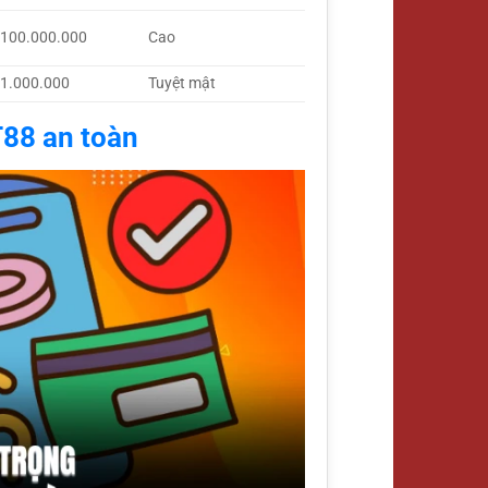
100.000.000
Cao
1.000.000
Tuyệt mật
T88 an toàn