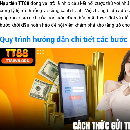
Nạp tiền TT88
đóng vai trò là nhịp cầu kết nối cược thủ với nhữn
cùng tỷ lệ trả thưởng vô cùng cạnh tranh. Việc trang bị đầy đủ
giúp mọi giao dịch của bạn luôn được bảo mật tuyệt đối và diễn r
bước khởi đầu hoàn hảo để hội viên khám phá kho tàng trò chơi 
Quy trình hướng dẫn chi tiết các bước