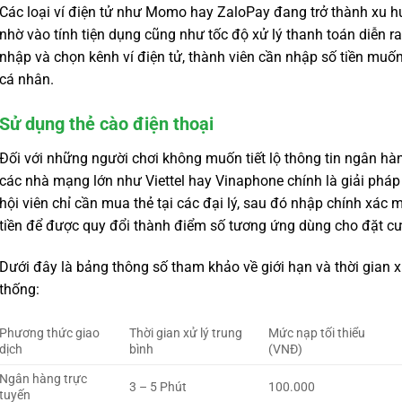
Các loại ví điện tử như Momo hay ZaloPay đang trở thành xu h
nhờ vào tính tiện dụng cũng như tốc độ xử lý thanh toán diễn r
nhập và chọn kênh ví điện tử, thành viên cần nhập số tiền muốn
cá nhân.
Sử dụng thẻ cào điện thoại
Đối với những người chơi không muốn tiết lộ thông tin ngân hà
các nhà mạng lớn như Viettel hay Vinaphone chính là giải pháp 
hội viên chỉ cần mua thẻ tại các đại lý, sau đó nhập chính xác 
tiền để được quy đổi thành điểm số tương ứng dùng cho đặt c
Dưới đây là bảng thông số tham khảo về giới hạn và thời gian xử 
thống:
Phương thức giao
Thời gian xử lý trung
Mức nạp tối thiểu
dịch
bình
(VNĐ)
Ngân hàng trực
3 – 5 Phút
100.000
tuyến