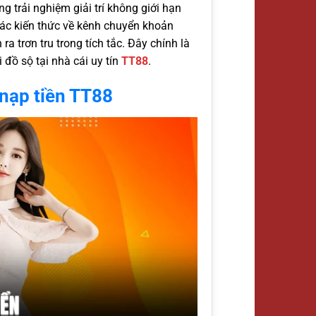
g trải nghiệm giải trí không giới hạn
 các kiến thức về kênh chuyển khoản
a trơn tru trong tích tắc. Đây chính là
đồ sộ tại nhà cái uy tín
TT88
.
 nạp tiền TT88