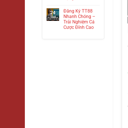
Đăng Ký TT88
24
Nhanh Chóng –
Th4
Trải Nghiệm Cá
Cược Đỉnh Cao