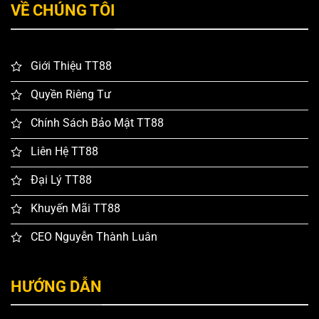
VỀ CHÚNG TÔI
Giới Thiệu TT88
Quyền Riêng Tư
Chính Sách Bảo Mật TT88
Liên Hệ TT88
Đại Lý TT88
Khuyến Mãi TT88
CEO Nguyễn Thành Luân
HƯỚNG DẪN