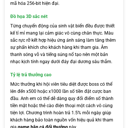
mã hóa 256-bit hiện đại.
Đồ họa 3D sắc nét
Từng chuyển động của sinh vật biển đều được thiết
kế tỉ mỉ mang lại cảm giác vô cùng chân thực. Màu
sắc rực rỡ kết hợp hiệu ứng ánh sáng làm tăng thêm
sự phấn khích cho khách hàng khi tham gia. Âm
thanh sóng vỗ và tiếng súng nổ tạo nên một bản
nhạc kịch tính ngay dưới đáy đại dương sâu thẳm.
Tỷ lệ trả thưởng cao
Mức thưởng khi hội viên tiêu diệt được boss có thể
lên đến x500 hoặc x1000 lần số tiền đặt cược ban
đầu. Anh em có thể dễ dàng quy đổi điểm số thành
tiền mặt hoặc thẻ cào điện thoại một cách vô cùng
tiện lợi. Chương trình hoàn trả 1.5% mỗi ngày giúp
khách hàng bảo toàn nguồn vốn hiệu quả khi tham
gia
game bắn cá đổi thưởng
này.