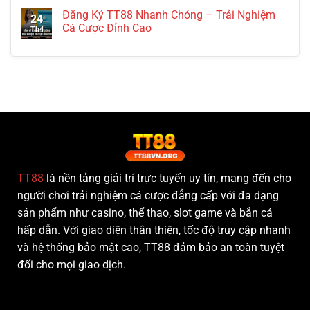
Đăng Ký TT88 Nhanh Chóng – Trải Nghiệm
24
Cá Cược Đỉnh Cao
Th4
TT88
là nền tảng giải trí trực tuyến uy tín, mang đến cho
người chơi trải nghiệm cá cược đẳng cấp với đa dạng
sản phẩm như casino, thể thao, slot game và bắn cá
hấp dẫn. Với giao diện thân thiện, tốc độ truy cập nhanh
và hệ thống bảo mật cao, TT88 đảm bảo an toàn tuyệt
đối cho mọi giao dịch.