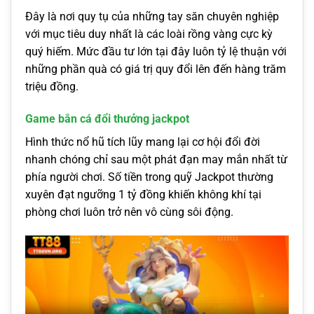
Đây là nơi quy tụ của những tay săn chuyên nghiệp
với mục tiêu duy nhất là các loài rồng vàng cực kỳ
quý hiếm. Mức đầu tư lớn tại đây luôn tỷ lệ thuận với
những phần quà có giá trị quy đổi lên đến hàng trăm
triệu đồng.
Game bắn cá đổi thưởng jackpot
Hình thức nổ hũ tích lũy mang lại cơ hội đổi đời
nhanh chóng chỉ sau một phát đạn may mắn nhất từ
phía người chơi. Số tiền trong quỹ Jackpot thường
xuyên đạt ngưỡng 1 tỷ đồng khiến không khí tại
phòng chơi luôn trở nên vô cùng sôi động.