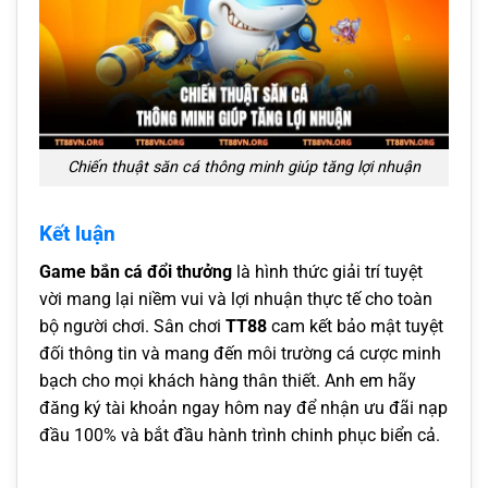
Chiến thuật săn cá thông minh giúp tăng lợi nhuận
Kết luận
Game bắn cá đổi thưởng
là hình thức giải trí tuyệt
vời mang lại niềm vui và lợi nhuận thực tế cho toàn
bộ người chơi. Sân chơi
TT88
cam kết bảo mật tuyệt
đối thông tin và mang đến môi trường cá cược minh
bạch cho mọi khách hàng thân thiết. Anh em hãy
đăng ký tài khoản ngay hôm nay để nhận ưu đãi nạp
đầu 100% và bắt đầu hành trình chinh phục biển cả.