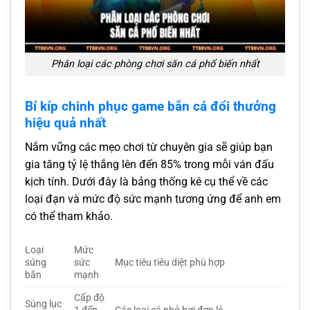
Phân loại các phòng chơi săn cá phổ biến nhất
Bí kíp chinh phục game bắn cá đổi thưởng
hiệu quả nhất
Nắm vững các mẹo chơi từ chuyên gia sẽ giúp bạn
gia tăng tỷ lệ thắng lên đến 85% trong mỗi ván đấu
kịch tính. Dưới đây là bảng thống kê cụ thể về các
loại đạn và mức độ sức mạnh tương ứng để anh em
có thể tham khảo.
Loại
Mức
súng
sức
Mục tiêu tiêu diệt phù hợp
bắn
mạnh
Cấp độ
Súng lục