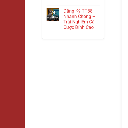
Đăng Ký TT88
24
Nhanh Chóng –
Th4
Trải Nghiệm Cá
Cược Đỉnh Cao