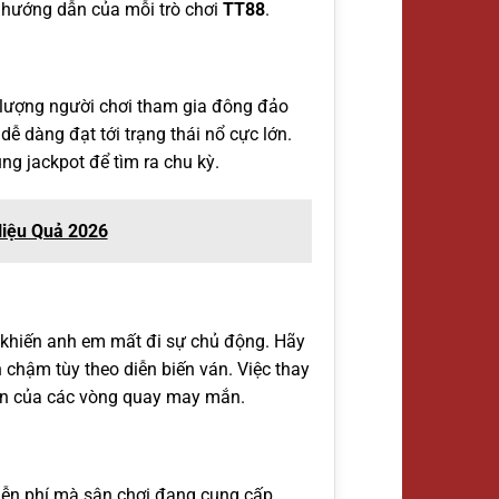
 hướng dẫn của mỗi trò chơi
TT88
.
lượng người chơi tham gia đông đảo
dễ dàng đạt tới trạng thái nổ cực lớn.
úng jackpot để tìm ra chu kỳ.
iệu Quả 2026
 khiến anh em mất đi sự chủ động. Hãy
 chậm tùy theo diễn biến ván. Việc thay
iên của các vòng quay may mắn.
iễn phí mà sân chơi đang cung cấp.