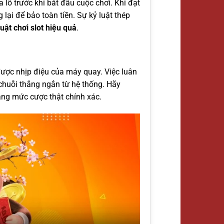
 lỗ trước khi bắt đầu cuộc chơi. Khi đạt
lại để bảo toàn tiền. Sự kỷ luật thép
uật chơi slot hiệu quả
.
được nhịp điệu của máy quay. Việc luân
chuỗi thắng ngắn từ hệ thống. Hãy
nâng mức cược thật chính xác.