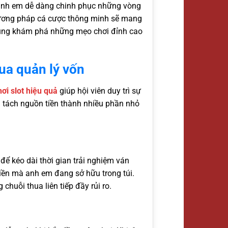
p anh em dễ dàng chinh phục những vòng
hương pháp cá cược thông minh sẽ mang
 cùng khám phá những mẹo chơi đỉnh cao
ua quản lý vốn
hơi slot hiệu quả
giúp hội viên duy trì sự
n tách nguồn tiền thành nhiều phần nhỏ
ể kéo dài thời gian trải nghiệm ván
iền mà anh em đang sở hữu trong túi.
huỗi thua liên tiếp đầy rủi ro.