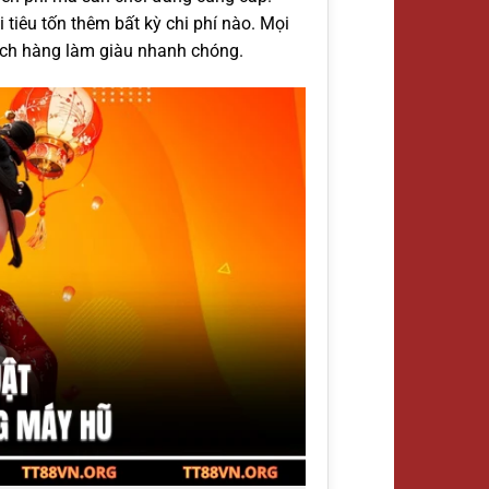
 tiêu tốn thêm bất kỳ chi phí nào. Mọi
hách hàng làm giàu nhanh chóng.