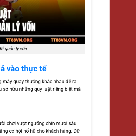
để quản lý vốn
ả vào thực tế
ng máy quay thưởng khác nhau để ra
ều sở hữu những quy luật riêng biệt mà
ười chơi vượt ngưỡng chín mươi sáu
tăng cơ hội nổ hũ cho khách hàng. Dữ