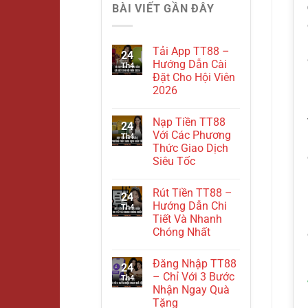
BÀI VIẾT GẦN ĐÂY
Tải App TT88 –
24
Hướng Dẫn Cài
Th4
Đặt Cho Hội Viên
2026
Nạp Tiền TT88
24
Với Các Phương
Th4
Thức Giao Dịch
Siêu Tốc
Rút Tiền TT88 –
24
Hướng Dẫn Chi
Th4
Tiết Và Nhanh
Chóng Nhất
Đăng Nhập TT88
24
– Chỉ Với 3 Bước
Th4
Nhận Ngay Quà
Tặng