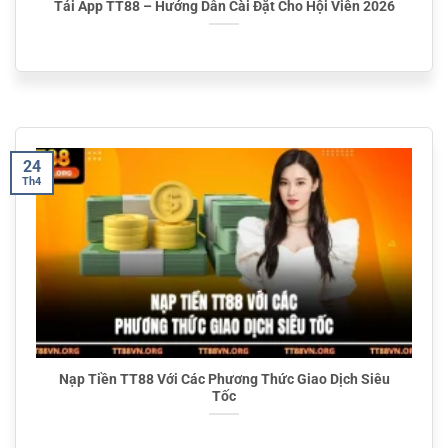
Tải App TT88 – Hướng Dẫn Cài Đặt Cho Hội Viên 2026
24
Th4
Nạp Tiền TT88 Với Các Phương Thức Giao Dịch Siêu
Tốc