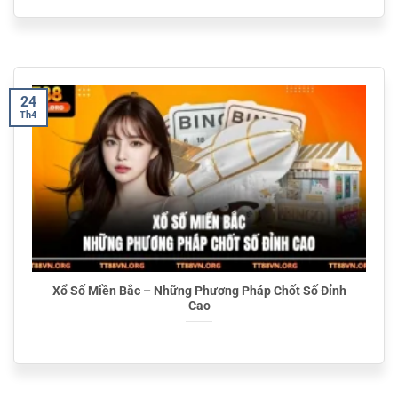
24
Th4
Xổ Số Miền Bắc – Những Phương Pháp Chốt Số Đỉnh
Cao