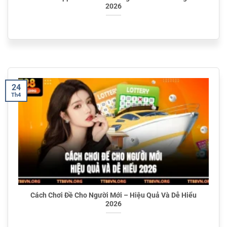
2026
24
Th4
Cách Chơi Đề Cho Người Mới – Hiệu Quả Và Dễ Hiểu
2026