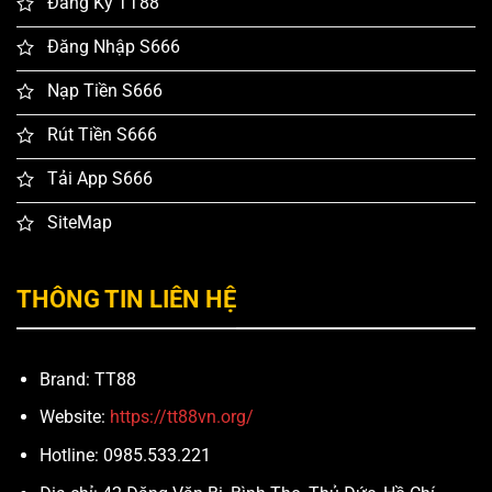
Đăng Ký TT88
Đăng Nhập S666
Nạp Tiền S666
Rút Tiền S666
Tải App S666
SiteMap
THÔNG TIN LIÊN HỆ
Brand: TT88
Website:
https://tt88vn.org/
Hotline: 0985.533.221